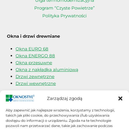
Ulga termomodernizacyjna
Program “Czyste Powietrze”
Polityka Prywatności
Okna i drzwi drewniane
Okna EURO 68
Okna ENERGO 88
Okna przesuwne
Okna z nakładką aluminiową
Drzwi zewnętrzne
Drzwi wewnętrzne
Okna i drzwi angielskie
Zarządzaj zgodą
Okna typu SASH
Aby zapewnić jak najlepsze wrażenia, korzystamy z technologii,
takich jak pliki cookie, do przechowywania i/lub uzyskiwania
Okna typu BIFOLD
dostępu do informacji o urządzeniu. Zgoda na te technologie
Okna typu CASEMENT
pozwoli nam przetwarzać dane, takie jak zachowanie podczas