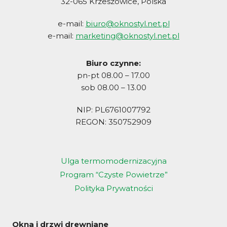
32-065 Krzeszowice, Polska
e-mail:
biuro@oknostyl.net.pl
e-mail:
marketing@oknostyl.net.pl
Biuro czynne:
pn-pt 08.00 – 17.00
sob 08.00 – 13.00
NIP: PL6761007792
REGON: 350752909
Ulga termomodernizacyjna
Program “Czyste Powietrze”
Polityka Prywatności
Okna i drzwi drewniane