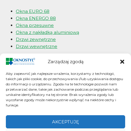
Okna EURO 68
Okna ENERGO 88
Okna przesuwne
Okna z nakładką aluminiową
Drzwi zewnętrzne
Drzwi wewnętrzne
Okna i drzwi angielskie
Zarządzaj zgodą
Okna typu SASH
Aby zapewnić jak najlepsze wrażenia, korzystamy z technologii,
takich jak pliki cookie, do przechowywania i/lub uzyskiwania dostępu
Okna typu BIFOLD
do informacji o urządzeniu. Zgoda na te technologie pozwoli nam
Okna typu CASEMENT
przetwarzać dane, takie jak zachowanie podczas przeglądania lub
FRONT DOOR/FRENCH DOOR
unikalne identyfikatory na tej stronie. Brak wyrażenia zgody lub
wycofanie zgody może niekorzystnie wpłynąć na niektóre cechy i
funkcje.
Okna typu CASEMENT
Okna typu BIFOLD
Okna Przesuwne
AKCEPTUJĘ