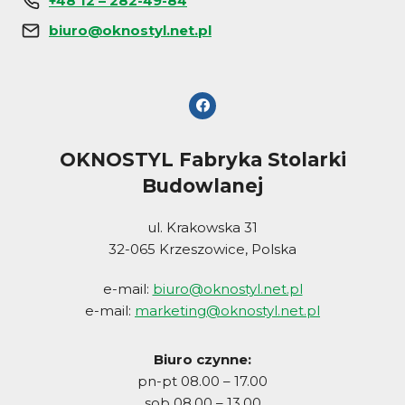
+48 12 – 282-49-84
biuro@oknostyl.net.pl
OKNOSTYL Fabryka Stolarki
Budowlanej
ul. Krakowska 31
32-065 Krzeszowice, Polska
e-mail:
biuro@oknostyl.net.pl
e-mail:
marketing@oknostyl.net.pl
Biuro czynne:
pn-pt 08.00 – 17.00
sob 08.00 – 13.00