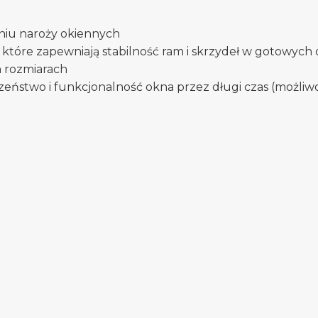
kaniu naroży okiennych
które zapewniają stabilność ram i skrzydeł w gotowych 
h rozmiarach
eństwo i funkcjonalność okna przez długi czas (możliw