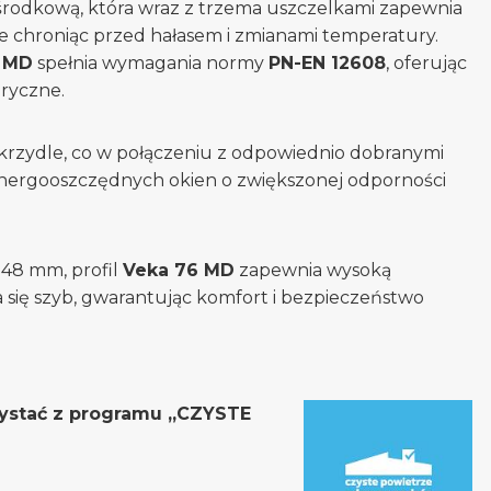
środkową, która wraz z trzema uszczelkami zapewnia
ie chroniąc przed hałasem i zmianami temperatury.
 MD
spełnia wymagania normy
PN-EN 12608
, oferując
ryczne.
skrzydle, co w połączeniu z odpowiednio dobranymi
energooszczędnych okien o zwiększonej odporności
 48 mm, profil
Veka 76 MD
zapewnia wysoką
ia się szyb, gwarantując komfort i bezpieczeństwo
zystać z programu „CZYSTE