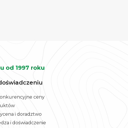
u od 1997 roku
doświadczeniu
 konkurencyjne ceny
duktów
cena i doradztwo
edza i doświadczenie