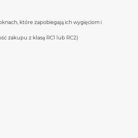
oknach, które zapobiegają ich wygięciom i
ość zakupu z klasą RC1 lub RC2)