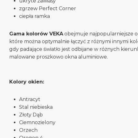
ukryte zawiasy
zgrzew Perfect Corner
ciepła ramka
Gama kolorów VEKA
obejmuje najpopularniejsze ob
które można optymalnie łączyć z różnymi innymi kolo
gdy padające światło jest odbijane w różnych kier
malowane proszkowo okna aluminiowe.
Kolory okien:
Antracyt
Stal niebieska
Złoty Dąb
Ciemnozielony
Orzech
Oregon 4