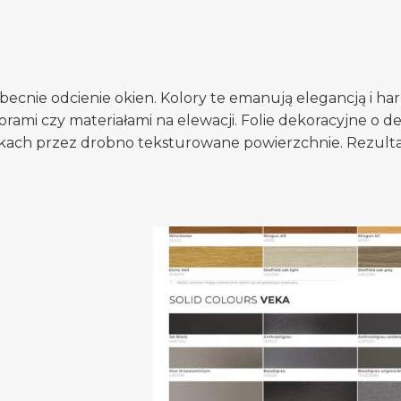
ecnie odcienie okien. Kolory te emanują elegancją i har
rami czy materiałami na elewacji. Folie dekoracyjne o d
unkach przez drobno teksturowane powierzchnie. Rezul