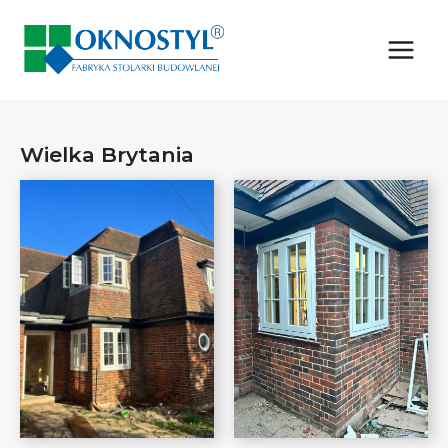
Przejdź
do
treści
Wielka Brytania