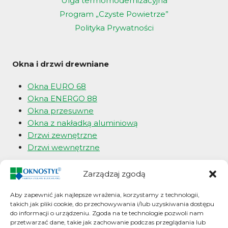
Ulga termomodernizacyjna
Program „Czyste Powietrze”
Polityka Prywatności
Okna i drzwi drewniane
Okna EURO 68
Okna ENERGO 88
Okna przesuwne
Okna z nakładką aluminiową
Drzwi zewnętrzne
Drzwi wewnętrzne
Okna i drzwi angielskie
Zarządzaj zgodą
Okna typu SASH
Aby zapewnić jak najlepsze wrażenia, korzystamy z technologii,
takich jak pliki cookie, do przechowywania i/lub uzyskiwania dostępu
Okna typu BIFOLD
do informacji o urządzeniu. Zgoda na te technologie pozwoli nam
Okna typu CASEMENT
przetwarzać dane, takie jak zachowanie podczas przeglądania lub