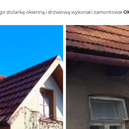
 stolarkę okienną i drzwiową wykonał i zamontował
O