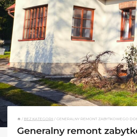
/
BEZ KATEGORII
/
GENERALNY REMONT ZABYTKOWEGO DO
Generalny remont zaby